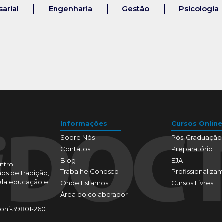
arial
Engenharia
Gestão
Psicologia
Informações
Cursos Online
Sobre Nós
Pós-Graduação
Contatos
Preparatório
Blog
EJA
ntro
Trabalhe Conosco
Profissionalizan
os de tradição,
pela educação e
Onde Estamos
Cursos Livres
Área do colaborador
toni-39801-260