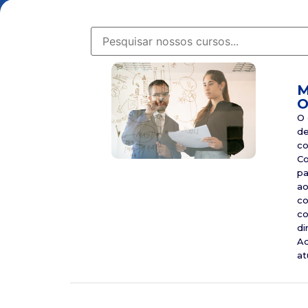
M
O
O 
de
co
Co
pa
ao
co
co
di
Ad
at