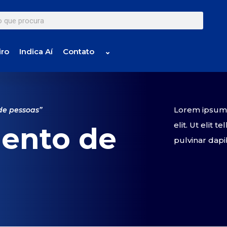
iro
Indica Aí
Contato
⌄
Lorem ipsum d
de pessoas”
elit. Ut elit 
ento de
pulvinar dapi