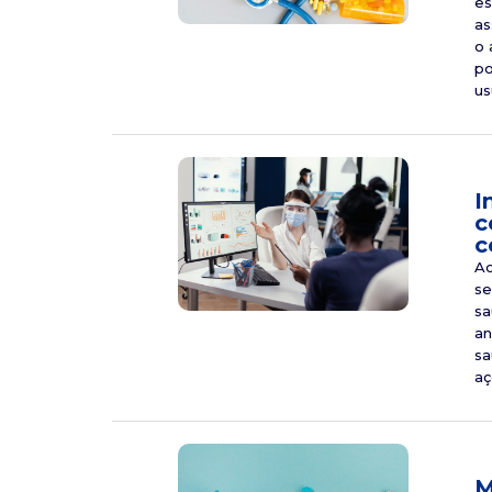
es
as
o 
po
us
I
c
c
Ao
se
sa
an
sa
aç
M