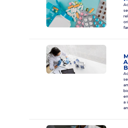
Ao
se
re
or
fa
M
A
B
Ao
se
am
bi
em
a 
an