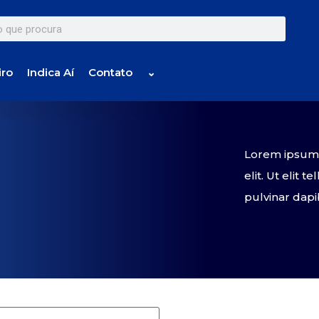
iro
Indica Aí
Contato
⌄
Lorem ipsum d
elit. Ut elit 
pulvinar dapi