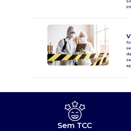
Ex
in
V
Ao
se
da
sa
ep
Sem TCC