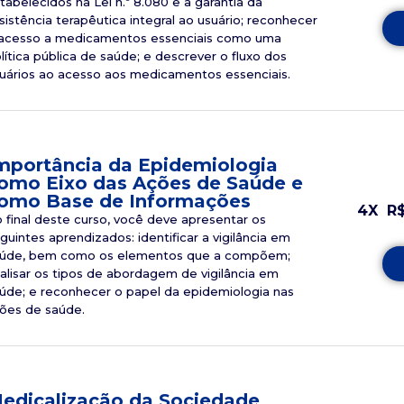
tabelecidos na Lei n.º 8.080 e a garantia da
sistência terapêutica integral ao usuário; reconhecer
acesso a medicamentos essenciais como uma
lítica pública de saúde; e descrever o fluxo dos
uários ao acesso aos medicamentos essenciais.
mportância da Epidemiologia
omo Eixo das Ações de Saúde e
omo Base de Informações
4X
R
 final deste curso, você deve apresentar os
guintes aprendizados: identificar a vigilância em
úde, bem como os elementos que a compõem;
alisar os tipos de abordagem de vigilância em
úde; e reconhecer o papel da epidemiologia nas
ões de saúde.
edicalização da Sociedade