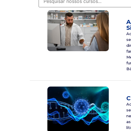
A
S
Ao
se
di
fa
Me
fu
Bá
C
Ao
se
ne
as
lí