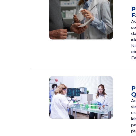
P
F
Ao
se
da
id
Na
ei
Fa
P
Q
Ao
se
us
la
pe
pr