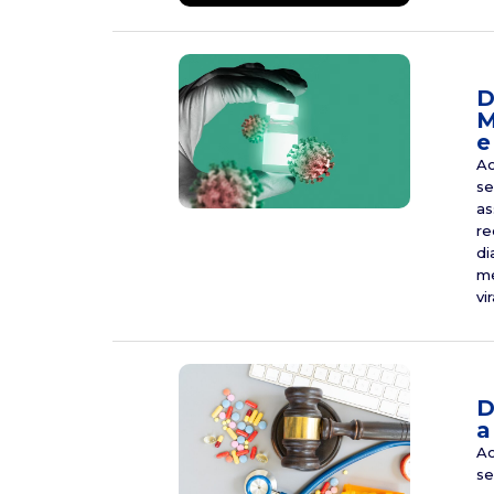
D
M
e
Ao
se
as
re
di
mé
vir
D
a
Ao
se