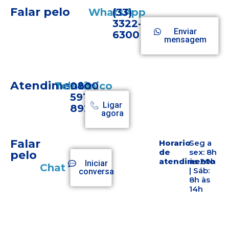
Falar pelo
WhatsApp
(33)
3322-
Enviar
6300
mensagem
Atendimento
Telefônico
0800
Horario
Seg a sex:
de
8h às 20h |
591
atendimento
Sáb: 8h às
Ligar
8929
14h
agora
Falar
Horario
Horario
Horario
Seg a
de
de
de
sex: 8h
pelo
atendimento
atendimento
atendimento
às 20h
Iniciar
Chat
| Sáb:
conversa
8h às
14h