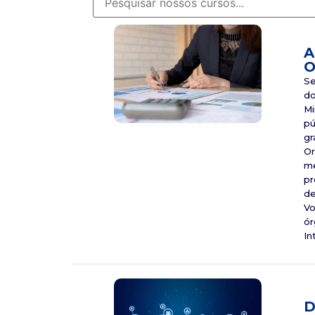
A
O
Se
do
Mi
pú
gr
Or
me
pr
de
Vo
ór
In
D