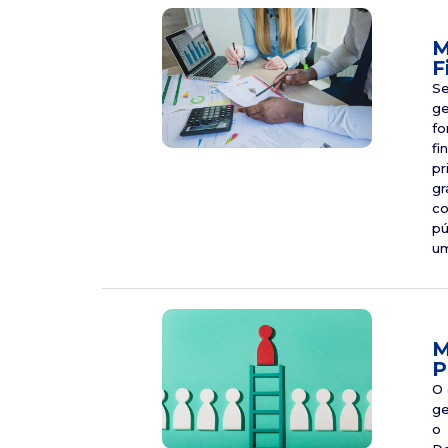
M
F
Se
ge
fo
fi
pr
gr
co
pú
um
M
P
O 
ge
o 