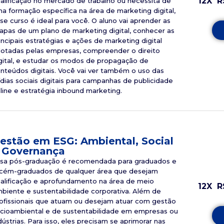
12X
R
alificação no mercado de trabalho ou necessita de
a formação específica na área de marketing digital,
se curso é ideal para você. O aluno vai aprender as
apas de um plano de marketing digital, conhecer as
incipais estratégias e ações de marketing digital
otadas pelas empresas, compreender o direito
gital, e estudar os modos de propagação de
nteúdos digitais. Você vai ver também o uso das
dias sociais digitais para campanhas de publicidade
line e estratégia inbound marketing.
estão em ESG: Ambiental, Social
 Governança
sa pós-graduação é recomendada para graduados e
cém-graduados de qualquer área que desejam
alificação e aprofundamento na área de meio
12X
R
biente e sustentabilidade corporativa. Além de
ofissionais que atuam ou desejam atuar com gestão
cioambiental e de sustentabilidade em empresas ou
dústrias. Para isso, eles precisam se aprimorar nas