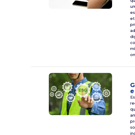
qu
um
es
et
pr
ad
di
co
mí
on
G
e
Es
re
qu
am
pr
so
in