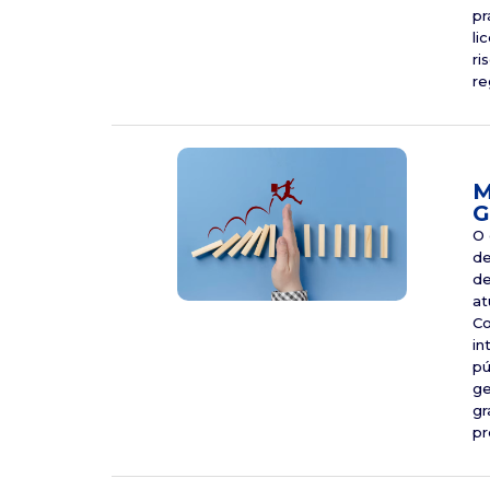
pr
li
ri
re
M
G
O 
de
de
at
Co
in
pú
ge
gr
pr