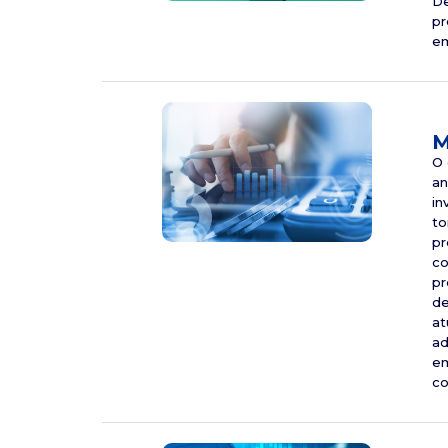
De
pr
em
M
O 
an
in
to
pr
co
pr
de
at
ad
em
co