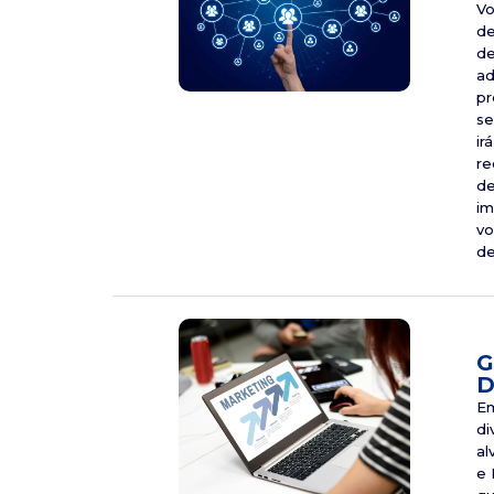
Vo
de
de
ad
pr
se
ir
re
de
im
vo
de
G
D
Em
di
al
e 