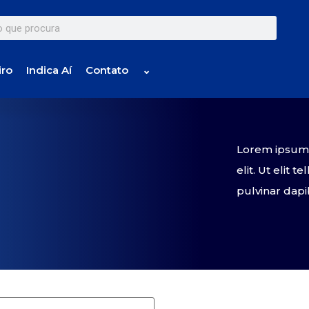
iro
Indica Aí
Contato
⌄
Lorem ipsum d
elit. Ut elit 
pulvinar dapi