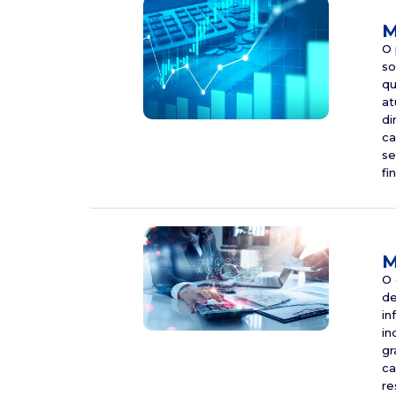
M
O 
so
qu
at
di
ca
se
fi
M
O 
de
in
in
gr
ca
re