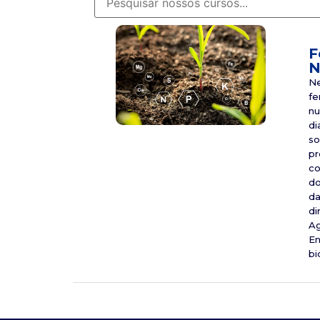
F
N
Ne
fe
nu
di
so
pr
co
do
da
di
Ag
En
bi