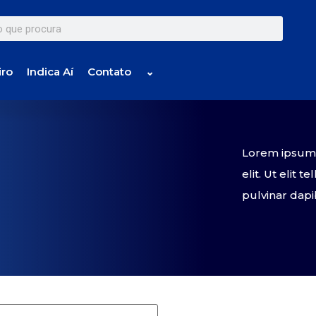
iro
Indica Aí
Contato
⌄
Lorem ipsum d
elit. Ut elit 
pulvinar dapi