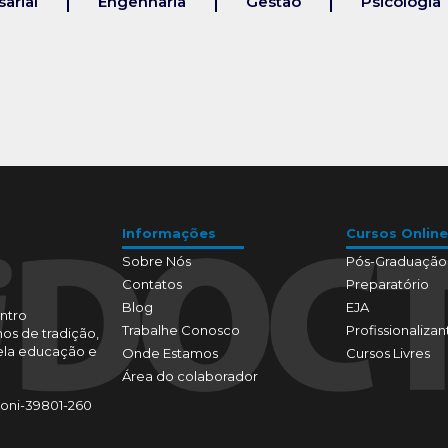
arial
Engenharia
Gestão
Psicologia
Informações
Cursos Online
Sobre Nós
Pós-Graduação
Contatos
Preparatório
Blog
EJA
ntro
Trabalhe Conosco
Profissionalizan
os de tradição,
pela educação e
Onde Estamos
Cursos Livres
Área do colaborador
toni-39801-260