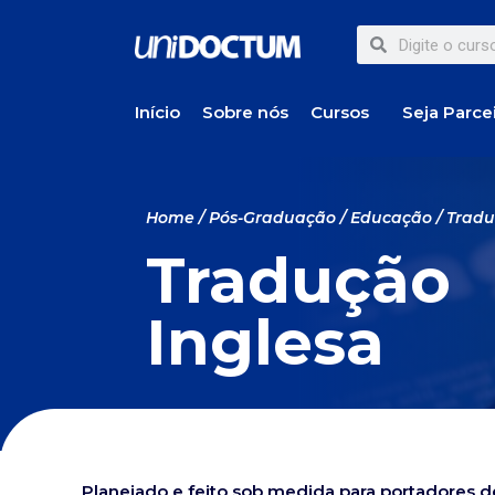
Início
Sobre nós
Cursos
Seja Parce
Home
/
Pós-Graduação
/
Educação
/ Tradu
Tradução
Inglesa
Planejado e feito sob medida para portadores 