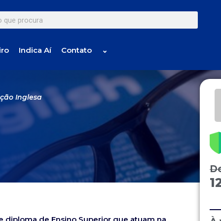
iro
Indica Aí
Contato
⌄
ção Inglesa
D
1
de diploma de Ensino Superior que atuam na