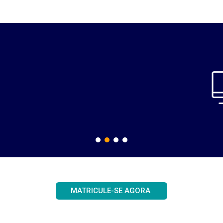
Videodicas
Vídeos dinâmicos e de curta duração.
MATRICULE-SE AGORA