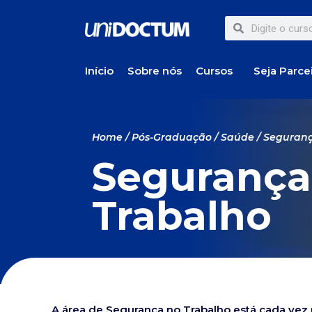
Início
Sobre nós
Cursos
Seja Parce
Home
/
Pós-Graduação
/
Saúde
/ Seguranç
Segurança
Trabalho
A área de Segurança no Trabalho está cada vez