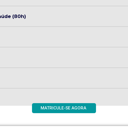
aúde (80h)
MATRICULE-SE AGORA