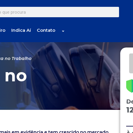
iro
Indica Aí
Contato
⌄
a no Trabalho
 no
D
1
 mais em evidência e tem crescido no mercado.