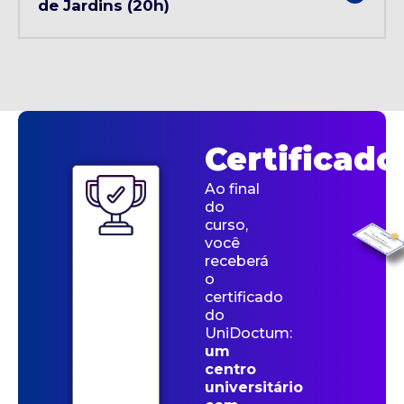
de Jardins (20h)
Certificado
Ao final
do
curso,
você
receberá
o
certificado
do
UniDoctum:
um
centro
universitário