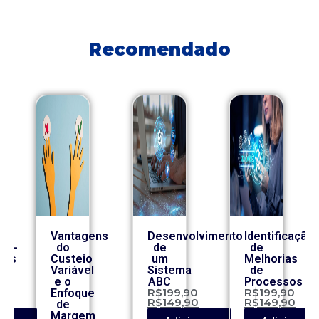
Recomendado
Vantagens
Desenvolvimento
Identificação
co-
do
de
de
ros
Custeio
um
Melhorias
Variável
Sistema
de
e o
ABC
Processos
0
R$
199,90
R$
199,90
Enfoque
0
R$
149,90
R$
149,90
de
Margem