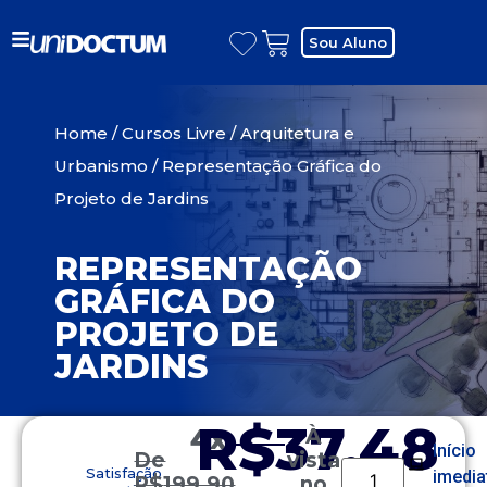
Sou Aluno
Home
/
Cursos Livre
/
Arquitetura e
Urbanismo
/ Representação Gráfica do
Projeto de Jardins
REPRESENTAÇÃO
GRÁFICA DO
PROJETO DE
JARDINS
R$37,48
4x
À
Início
De
vista
Satisfação
imedia
R$
199,90
no