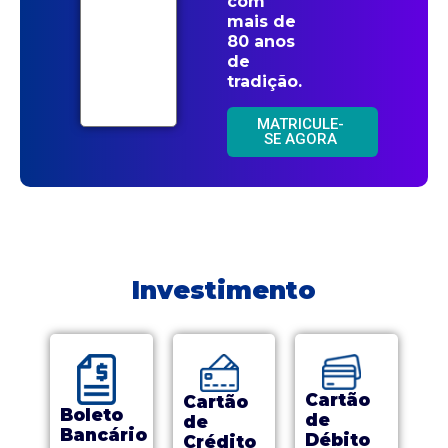
com
mais de
80 anos
de
tradição.
MATRICULE-
SE AGORA
Investimento
Cartão
Cartão
Boleto
de
de
Bancário
Débito
Crédito