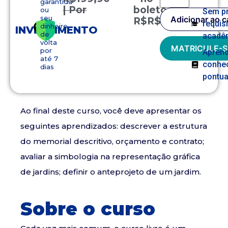
garantida
| Por
boleto
ou
Sem p
seu
Adicionar ao c
R$
R$
149,90
requis
dinheiro
INVESTIMENTO
de
acadê
volta
MATRICULE-S
por
Apren
até 7
conhe
dias
pontua
Ao final deste curso, você deve apresentar os
seguintes aprendizados: descrever a estrutura
do memorial descritivo, orçamento e contrato;
avaliar a simbologia na representação gráfica
de jardins; definir o anteprojeto de um jardim.
Sobre o curso