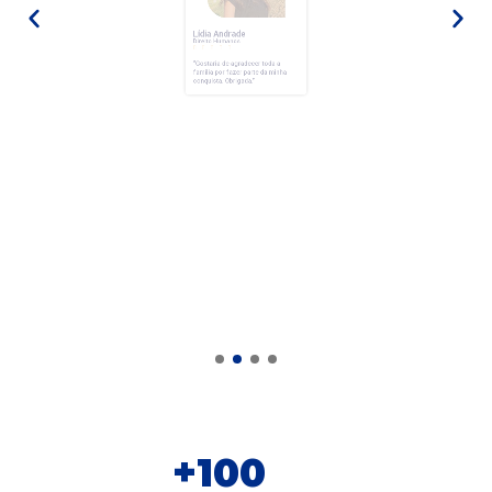
Lídia Andrade
Direito Humanos





“Gostaria de agradecer toda a
família por fazer parte da minha
conquista.
Obrigada.”
+
100