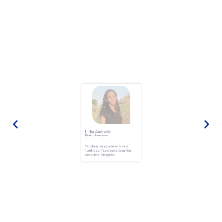
Lídia Andrade
Direito Humanos





“Gostaria de agradecer toda a
família por fazer parte da minha
conquista.
Obrigada.”