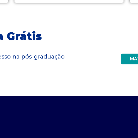
 Grátis
gresso na pós-graduação
MA
Videodicas