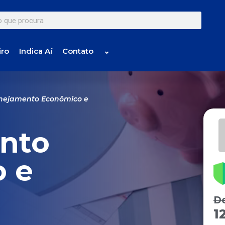
iro
Indica Aí
Contato
⌄
anejamento Econômico e
nto
 e
D
1