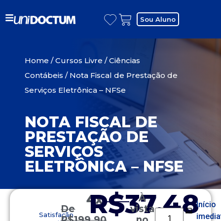
Sou Aluno
Home
/
Cursos Livre
/
Ciências
Contábeis
/ Nota Fiscal de Prestação de
Serviços Eletrônica – NFSe
NOTA FISCAL DE
PRESTAÇÃO DE
SERVIÇOS
ELETRÔNICA – NFSE
R$37,48
4x
À
Início
De
vista
Satisfação
imedia
R$
199,90
no