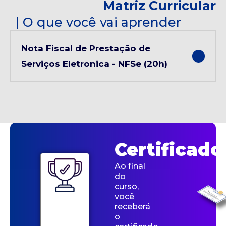
Matriz Curricular
| O que você vai aprender
Nota Fiscal de Prestação de
Serviços Eletronica - NFSe (20h)
Certificado
Ao final
do
curso,
você
receberá
o