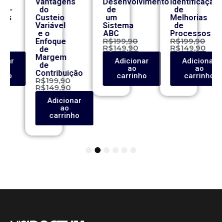
Vantagens
Desenvolvimento
Identificação
co-
do
de
de
ros
Custeio
um
Melhorias
Variável
Sistema
de
e o
ABC
Processos
0
R$
199,90
R$
199,90
Enfoque
0
R$
149,90
R$
149,90
de
Margem
onar
Adicionar
Adicionar
de
o
ao
ao
Contribuição
inho
carrinho
carrinho
R$
199,90
R$
149,90
Adicionar
ao
carrinho
1
2
3
4
5
6