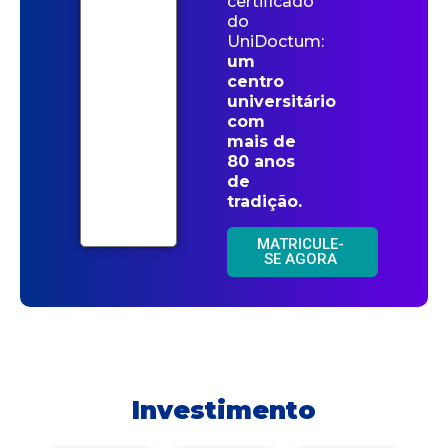
certificado
do
UniDoctum:
um
centro
universitário
com
mais de
80 anos
de
tradição.
MATRICULE-
SE AGORA
Investimento