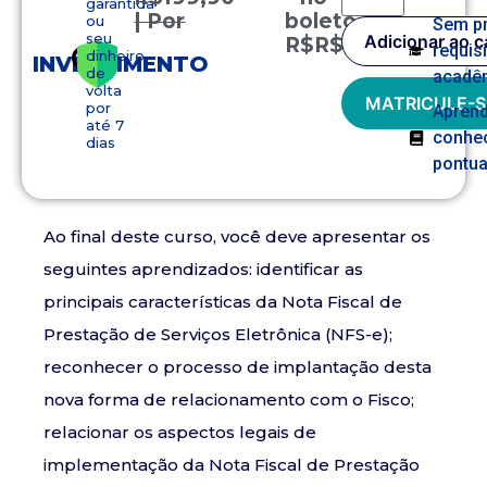
garantida
| Por
boleto
ou
Sem p
seu
Adicionar ao c
R$
R$
149,90
requis
dinheiro
INVESTIMENTO
de
acadê
volta
MATRICULE-S
por
Apren
até 7
conhe
dias
pontua
Ao final deste curso, você deve apresentar os
seguintes aprendizados: identificar as
principais características da Nota Fiscal de
Prestação de Serviços Eletrônica (NFS-e);
reconhecer o processo de implantação desta
nova forma de relacionamento com o Fisco;
relacionar os aspectos legais de
implementação da Nota Fiscal de Prestação