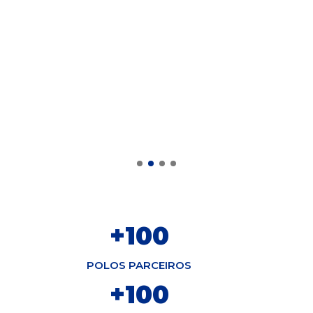
“Gostaria de agradecer toda a
família por fazer parte da minha
conquista.
Obrigada.”
+
100
POLOS PARCEIROS
+
100