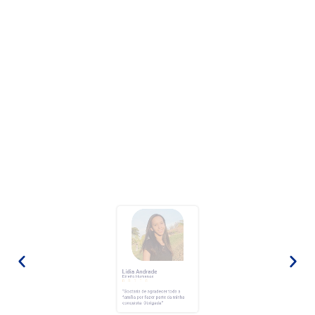
Lídia Andrade
Direito Humanos




