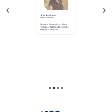
Lídia Andrade
Direito Humanos





“Gostaria de agradecer toda a
família por fazer parte da minha
conquista.
Obrigada.”