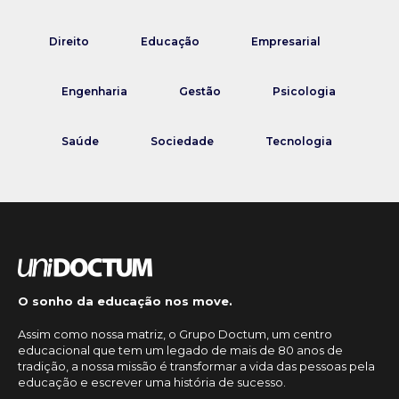
Direito
Educação
Empresarial
Engenharia
Gestão
Psicologia
Saúde
Sociedade
Tecnologia
O sonho da educação nos move.
Assim como nossa matriz, o Grupo Doctum, um centro
educacional que tem um legado de mais de 80 anos de
tradição, a nossa missão é transformar a vida das pessoas pela
educação e escrever uma história de sucesso.