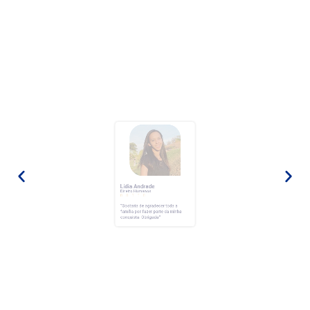
Lídia Andrade
Direito Humanos





“Gostaria de agradecer toda a
família por fazer parte da minha
conquista.
Obrigada.”