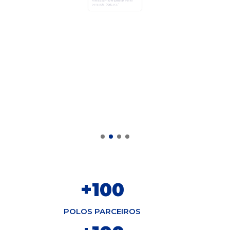
Direito Humanos





“Gostaria de agradecer toda a
família por fazer parte da minha
conquista.
Obrigada.”
+
100
POLOS PARCEIROS