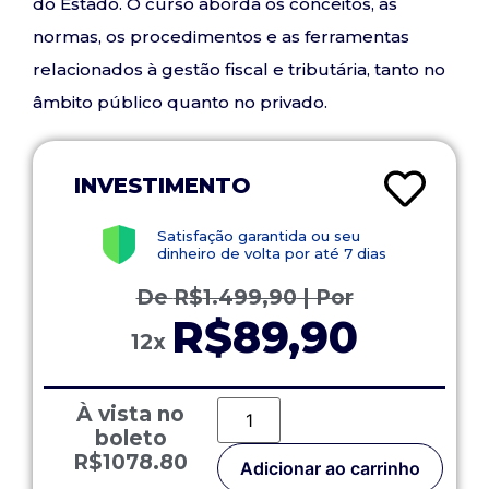
do Estado. O curso aborda os conceitos, as
normas, os procedimentos e as ferramentas
relacionados à gestão fiscal e tributária, tanto no
âmbito público quanto no privado.
INVESTIMENTO
Satisfação garantida ou seu
dinheiro de volta por até 7 dias
De
R$
1.499,90
| Por
R$89,90
12x
À vista no
boleto
R$1078.80
Adicionar ao carrinho