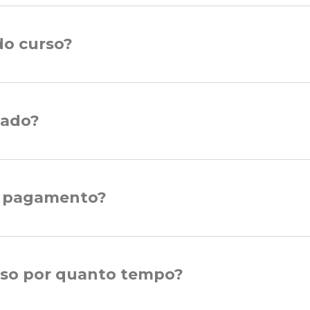
do curso?
cado?
e pagamento?
rso por quanto tempo?