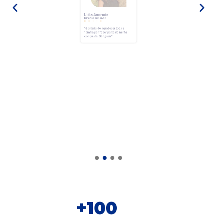
Lídia Andrade
Direito Humanos





“Gostaria de agradecer toda a
família por fazer parte da minha
conquista.
Obrigada.”
+
100