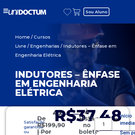
Sou Aluno
Home
/
Cursos
Livre
/
Engenharias
/ Indutores – Ênfase em
Engenharia Elétrica
INDUTORES – ÊNFASE
EM ENGENHARIA
ELÉTRICA
R$37,48
4x
À
Início
De
vista
Satisfação
imedia
R$
199,90
no
garantida
| Por
boleto
ou
Sem p