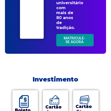
universitário
com
mais de
80 anos
de
tradição.
MATRICULE-
SE AGORA
Investimento
Cartão
Cartão
Boleto