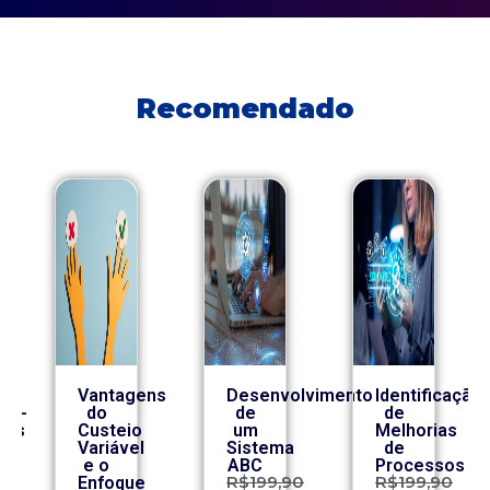
Recomendado
Vantagens
Desenvolvimento
Identificação
co-
do
de
de
ros
Custeio
um
Melhorias
Variável
Sistema
de
e o
ABC
Processos
0
R$
199,90
R$
199,90
Enfoque