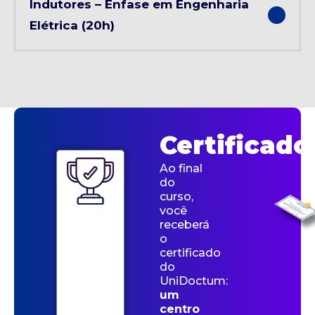
Indutores – Ênfase em Engenharia
Elétrica (20h)
Certificado
Ao final
do
curso,
você
receberá
o
certificado
do
UniDoctum:
um
centro