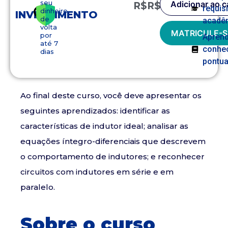
seu
Adicionar ao c
R$
R$
149,90
requis
dinheiro
INVESTIMENTO
de
acadê
volta
MATRICULE-S
por
Apren
até 7
conhe
dias
pontua
Ao final deste curso, você deve apresentar os
seguintes aprendizados: identificar as
características de indutor ideal; analisar as
equações íntegro-diferenciais que descrevem
o comportamento de indutores; e reconhecer
circuitos com indutores em série e em
paralelo.
Sobre o curso