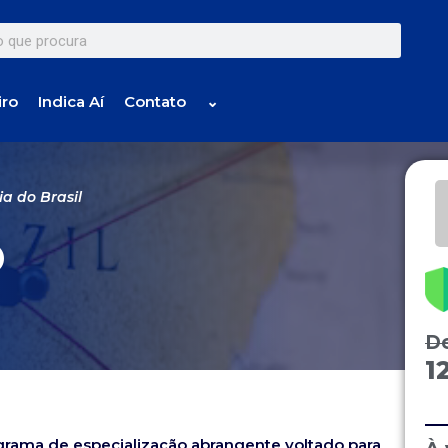
iro
Indica Aí
Contato
⌄
ia do Brasil
o
D
1
grama de especialização abrangente voltado para