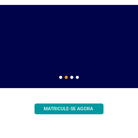
Videodicas
Vídeos dinâmicos e de curta duração.
MATRICULE-SE AGORA