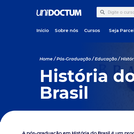
Início
Sobre nós
Cursos
Seja Parce
Home
/
Pós-Graduação
/
Educação
/ Histór
História d
Brasil
A pós-graduação em História do Brasil é um pro