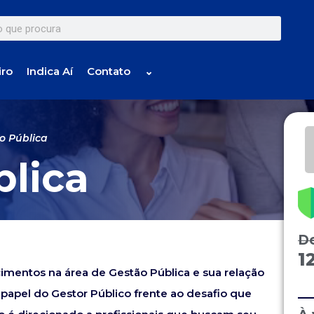
iro
Indica Aí
Contato
⌄
o Pública
blica
D
1
imentos na área de Gestão Pública e sua relação
 papel do Gestor Público frente ao desafio que