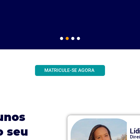
Vídeos dinâmicos e de curta duração.
MATRICULE-SE AGORA
lunos
o seu