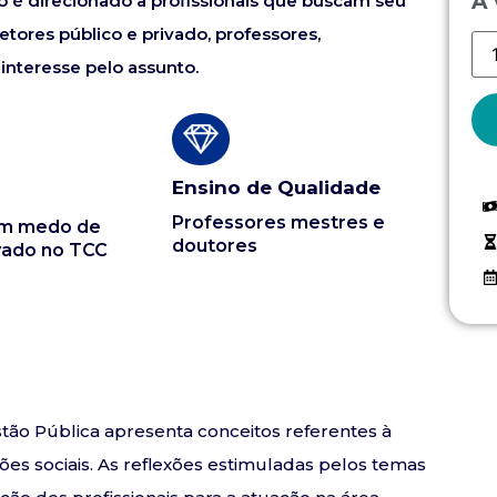
À 
so é direcionado a profissionais que buscam seu
tores público e privado, professores,
interesse pelo assunto.
Ensino de Qualidade
Professores mestres e
em medo de
doutores
vado no TCC
tão Pública apresenta conceitos referentes à
ões sociais. As reflexões estimuladas pelos temas