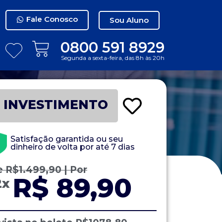
Fale Conosco
Sou Aluno
0800 591 8929
Segunda a sexta-feira, das 8h às 20h
INVESTIMENTO
Satisfação garantida ou seu
dinheiro de volta por até 7 dias
e
R$
1.499,90
| Por
R$ 89,90
2x