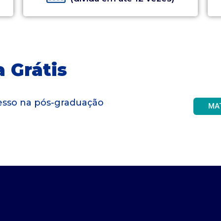
 Grátis
gresso na pós-graduação
MA
Videodicas