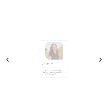
Lídia Andrade
Direito Humanos





“Gostaria de agradecer toda a
família por fazer parte da minha
conquista.
Obrigada.”