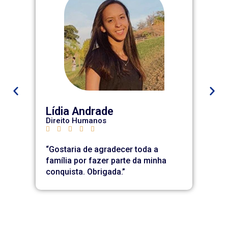
Lídia Andrade
Direito Humanos
D






“Gostaria de agradecer toda a
“
família por fazer parte da minha
f
conquista.
Obrigada.”
c