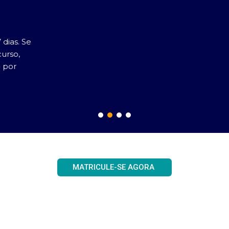
Videodicas
Vídeos dinâmicos e de curta duração.
MATRICULE-SE AGORA