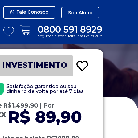
Fale Conosco
Sou Aluno
0800 591 8929
Segunda a sexta-feira, das 8h às 20h
INVESTIMENTO
Satisfação garantida ou seu
dinheiro de volta por até 7 dias
e
R$
1.499,90
| Por
R$ 89,90
2x