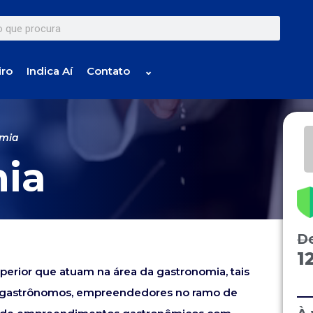
iro
Indica Aí
Contato
⌄
omia
ia
D
1
uperior que atuam na área da gastronomia, tais
s, gastrônomos, empreendedores no ramo de