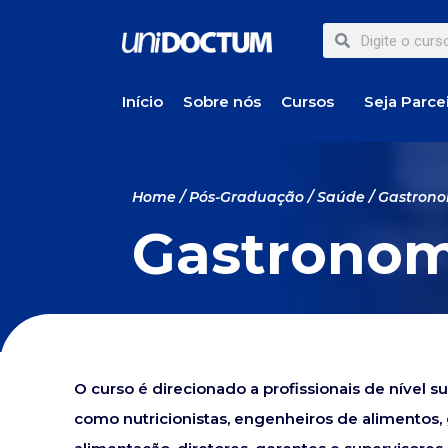
Início
Sobre nós
Cursos
Seja Parce
Home
/
Pós-Graduação
/
Saúde
/ Gastron
Gastronom
O curso é direcionado a profissionais de nível s
como nutricionistas, engenheiros de alimento