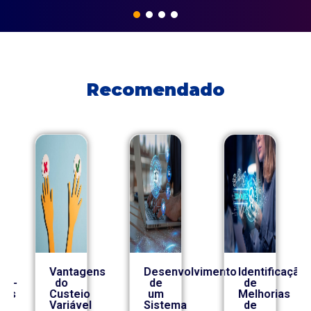
Recomendado
Vantagens
Desenvolvimento
Identificação
co-
do
de
de
ros
Custeio
um
Melhorias
Variável
Sistema
de