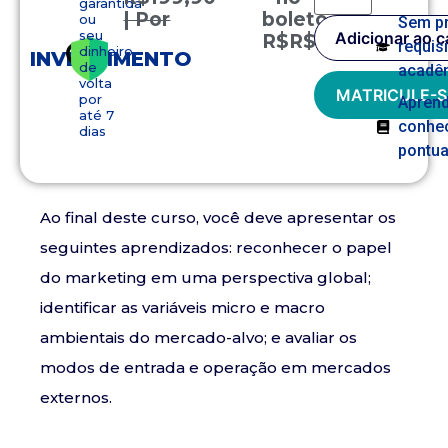
garantida
| Por
boleto
ou
Sem p
seu
Adicionar ao c
R$
R$
149,90
requis
dinheiro
INVESTIMENTO
de
acadê
volta
MATRICULE-S
por
Apren
até 7
conhe
dias
pontua
Ao final deste curso, você deve apresentar os
seguintes aprendizados: reconhecer o papel
do marketing em uma perspectiva global;
identificar as variáveis micro e macro
ambientais do mercado-alvo; e avaliar os
modos de entrada e operação em mercados
externos.