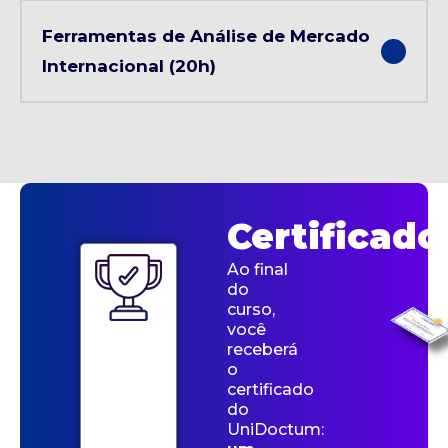
Ferramentas de Análise de Mercado
Internacional (20h)
Certificado
Ao final
do
curso,
você
receberá
o
certificado
do
UniDoctum: