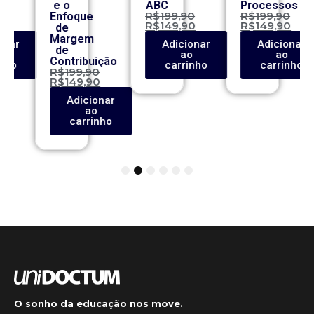
e o
ABC
Processos
0
R$
199,90
R$
199,90
Enfoque
0
R$
149,90
R$
149,90
de
Margem
onar
Adicionar
Adicionar
de
o
ao
ao
Contribuição
inho
carrinho
carrinho
R$
199,90
R$
149,90
Adicionar
ao
carrinho
1
2
3
4
5
6
O sonho da educação nos move.