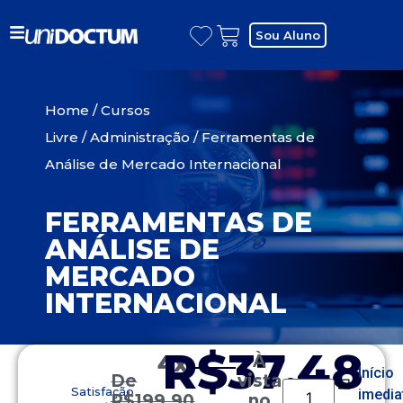
Sou Aluno
Home
/
Cursos
Livre
/
Administração
/ Ferramentas de
Análise de Mercado Internacional
FERRAMENTAS DE
ANÁLISE DE
MERCADO
INTERNACIONAL
R$37,48
4x
À
Início
De
vista
Satisfação
imedia
R$
199,90
no