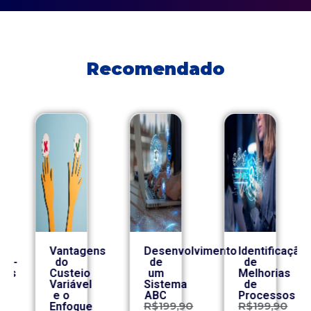
Recomendado
Vantagens
Desenvolvimento
Identificação
co-
do
de
de
ros
Custeio
um
Melhorias
Variável
Sistema
de
e o
ABC
Processos
0
R$
199,90
R$
199,90
Enfoque