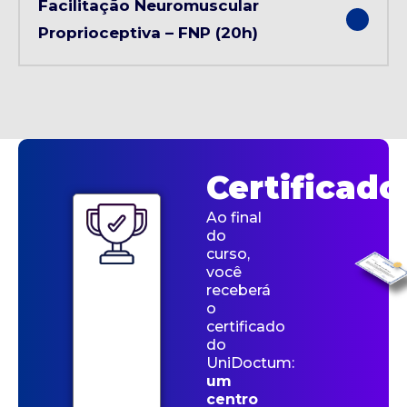
Facilitação Neuromuscular
Proprioceptiva – FNP (20h)
Certificado
Ao final
do
curso,
você
receberá
o
certificado
do
UniDoctum:
um
centro