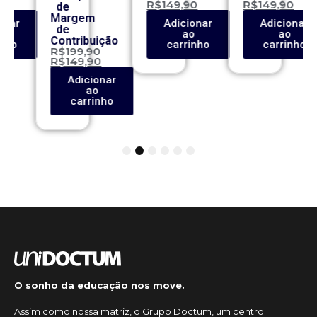
0
R$
149,90
R$
149,90
de
Margem
onar
Adicionar
Adicionar
de
o
ao
ao
Contribuição
inho
carrinho
carrinho
R$
199,90
R$
149,90
Adicionar
ao
carrinho
1
2
3
4
5
6
O sonho da educação nos move.
Assim como nossa matriz, o Grupo Doctum, um centro