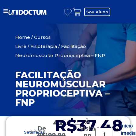
Sou Aluno
Home
/
Cursos
Livre
/
Fisioterapia
/ Facilitação
Neuromuscular Proprioceptiva – FNP
FACILITAÇÃO
NEUROMUSCULAR
PROPRIOCEPTIVA –
FNP
R$37,48
4x
À
Início
De
vista
Satisfação
imedia
R$
199,90
no