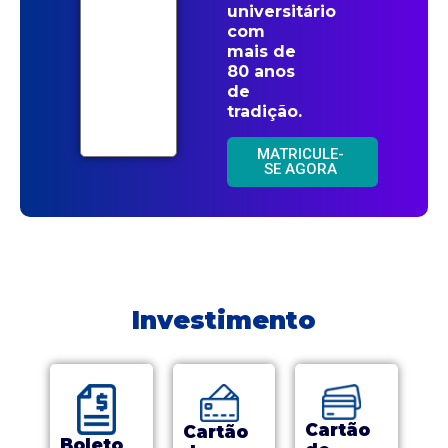
universitário
com
mais de
80 anos
de
tradição.
MATRICULE-
SE AGORA
Investimento
Cartão
Cartão
Boleto