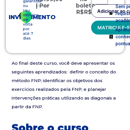
garantida
| Por
boleto
ou
Sem p
seu
Adicionar ao c
R$
R$
149,90
requis
dinheiro
INVESTIMENTO
de
acadê
volta
MATRICULE-S
por
Apren
até 7
conhe
dias
pontua
Ao final deste curso, você deve apresentar os
seguintes aprendizados: definir o conceito do
método FNP; identificar os objetivos dos
exercícios realizados pela FNP; e planejar
intervenções práticas utilizando as diagonais a
partir da FNP.
Sobre o curso