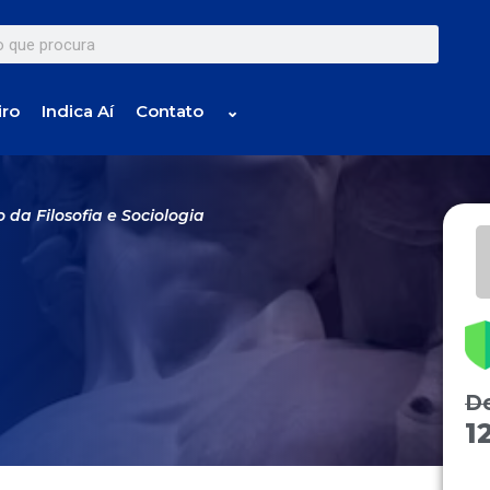
iro
Indica Aí
Contato
⌄
o da Filosofia e Sociologia
D
1