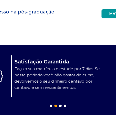
gresso na pós-graduação
MA
Videodicas
Vídeos dinâmicos e de curta duração.