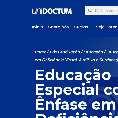
Início
Sobre nós
Cursos
Seja Parce
Home
/
Pós-Graduação
/
Educação
/ Educa
em Deficiência Visual, Auditiva e Surdoce
Educação
Especial 
Ênfase em