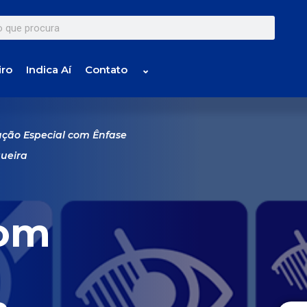
iro
Indica Aí
Contato
⌄
ção Especial com Ênfase
gueira
com