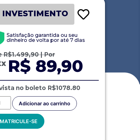
INVESTIMENTO
Satisfação garantida ou seu
dinheiro de volta por até 7 dias
e
R$
1.499,90
| Por
R$ 89,90
2x
vista no boleto R$1078.80
Adicionar ao carrinho
MATRICULE-SE