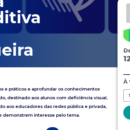
a
itiva
eira
D
1
À 
os e práticos e aprofundar os conhecimentos
o, destinado aos alunos com deficiência visual,
ado aos educadores das redes pública e privada,
ue demonstrem interesse pelo tema.