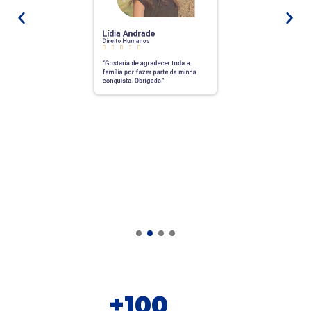
Lídia Andrade
Direito Humanos
D






“Gostaria de agradecer toda a
“
família por fazer parte da minha
f
conquista.
Obrigada.”
c
+
100