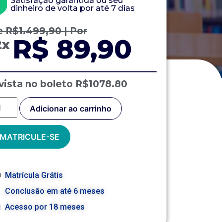
Satisfação garantida ou seu
dinheiro de volta por até 7 dias
e
R$
1.499,90
| Por
R$ 89,90
2x
vista no boleto R$1078.80
Adicionar ao carrinho
MATRICULE-SE
Matrícula Grátis
Conclusão em até 6 meses
Acesso por 18 meses