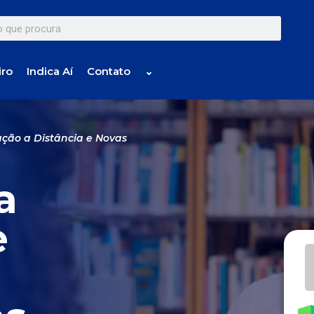
iro
Indica Aí
Contato
⌄
ção a Distância e Novas
a
e