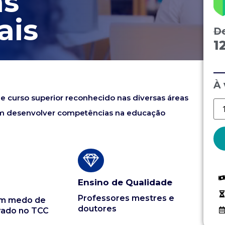
as
ais
D
1
À 
e curso superior reconhecido nas diversas áreas
m desenvolver competências na educação
Ensino de Qualidade
Professores mestres e
em medo de
doutores
vado no TCC