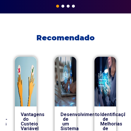
Recomendado
Vantagens
Desenvolvimento
Identificação
co-
do
de
de
ros
Custeio
um
Melhorias
Variável
Sistema
de