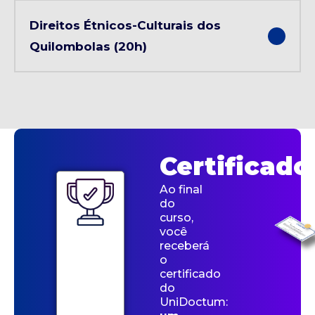
Direitos Étnicos-Culturais dos
Quilombolas (20h)
Certificado
Ao final
do
curso,
você
receberá
o
certificado
do
UniDoctum: