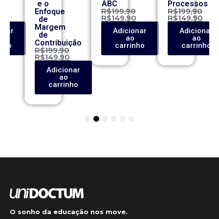
e o
ABC
Processos
0
R$
199,90
R$
199,90
Enfoque
0
R$
149,90
R$
149,90
de
Margem
onar
Adicionar
Adicionar
de
o
ao
ao
Contribuição
inho
carrinho
carrinho
R$
199,90
R$
149,90
Adicionar
ao
carrinho
1
2
3
4
5
6
O sonho da educação nos move.