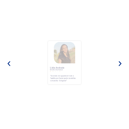
Lídia Andrade
Direito Humanos





“Gostaria de agradecer toda a
família por fazer parte da minha
conquista.
Obrigada.”