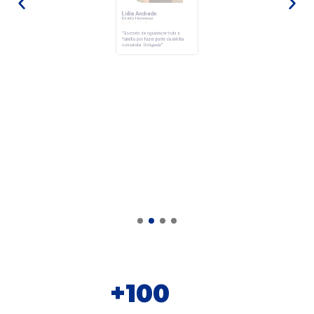
Lídia Andrade
Direito Humanos





“Gostaria de agradecer toda a
família por fazer parte da minha
conquista.
Obrigada.”
+
100