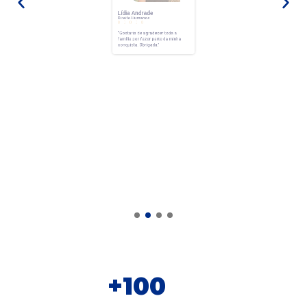
Lídia Andrade
Direito Humanos





“Gostaria de agradecer toda a
família por fazer parte da minha
conquista.
Obrigada.”
+
100