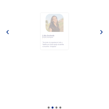
Lídia Andrade
Direito Humanos





“Gostaria de agradecer toda a
família por fazer parte da minha
conquista.
Obrigada.”