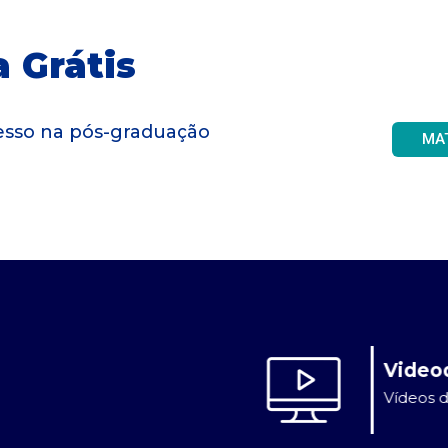
 Grátis
gresso na pós-graduação
MA
Videodicas
Vídeos dinâmicos e de curta duração.