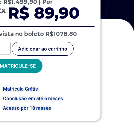
e
R$
1.499,90
| Por
R$ 89,90
2x
vista no boleto R$1078.80
Adicionar ao carrinho
MATRICULE-SE
Matrícula Grátis
Conclusão em até 6 meses
Acesso por 18 meses