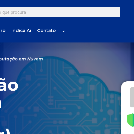
iro
Indica Aí
Contato
⌄
putação em Nuvem
ão
m