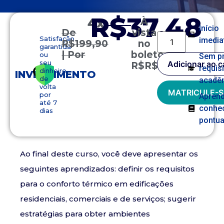
R$37,48
4x
À
Início
De
vista
Satisfação
imedia
R$
199,90
no
garantida
| Por
boleto
ou
Sem p
seu
Adicionar ao c
R$
R$
149,90
requis
dinheiro
INVESTIMENTO
de
acadê
volta
MATRICULE-S
por
Apren
até 7
conhe
dias
pontua
Ao final deste curso, você deve apresentar os
seguintes aprendizados: definir os requisitos
para o conforto térmico em edificações
residenciais, comerciais e de serviços; sugerir
estratégias para obter ambientes