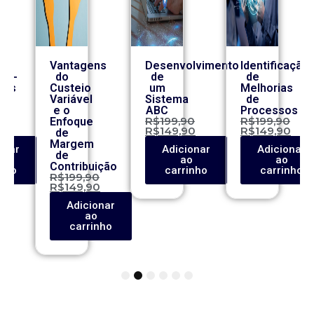
Vantagens
Desenvolvimento
Identificação
co-
do
de
de
ros
Custeio
um
Melhorias
Variável
Sistema
de
e o
ABC
Processos
0
R$
199,90
R$
199,90
Enfoque
0
R$
149,90
R$
149,90
de
Margem
onar
Adicionar
Adicionar
de
o
ao
ao
Contribuição
inho
carrinho
carrinho
R$
199,90
R$
149,90
Adicionar
ao
carrinho
1
2
3
4
5
6