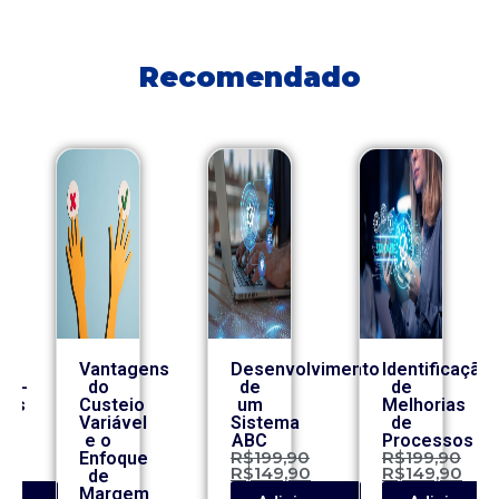
Recomendado
Vantagens
Desenvolvimento
Identificação
co-
do
de
de
ros
Custeio
um
Melhorias
Variável
Sistema
de
e o
ABC
Processos
0
R$
199,90
R$
199,90
Enfoque
0
R$
149,90
R$
149,90
de
Margem