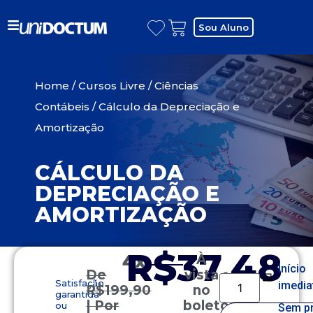
Sou Aluno
Home
/
Cursos Livre
/
Ciências
Contábeis
/ Cálculo da Depreciação e
Amortização
CÁLCULO DA
DEPRECIAÇÃO E
AMORTIZAÇÃO
R$37,48
4x
À
Início
De
vista
Satisfação
imedia
R$
199,90
no
garantida
| Por
boleto
ou
Sem p