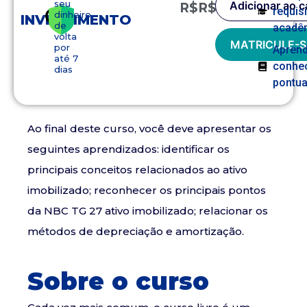
seu
Adicionar ao c
R$
R$
149,90
requis
dinheiro
INVESTIMENTO
de
acadê
volta
MATRICULE-S
por
Apren
até 7
conhe
dias
pontua
Ao final deste curso, você deve apresentar os
seguintes aprendizados: identificar os
principais conceitos relacionados ao ativo
imobilizado; reconhecer os principais pontos
da NBC TG 27 ativo imobilizado; relacionar os
métodos de depreciação e amortização.
Sobre o curso