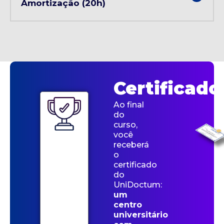
Amortização (20h)
Certificado
Ao final
do
curso,
você
receberá
o
certificado
do
UniDoctum:
um
centro
universitário