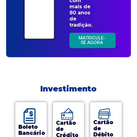
com
mais de
80 anos
de
tradição.
MATRICULE-
SE AGORA
Investimento
Cartão
Cartão
Boleto
de
de
Bancário
Débito
Crédito