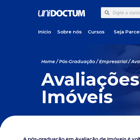
Início
Sobre nós
Cursos
Seja Parce
Home
/
Pós-Graduação
/
Empresarial
/ Ava
Avaliações
Imóveis
A pós-graduação em Avaliação de Imóveis é volt