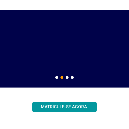
Videodicas
Vídeos dinâmicos e de curta duração.
MATRICULE-SE AGORA