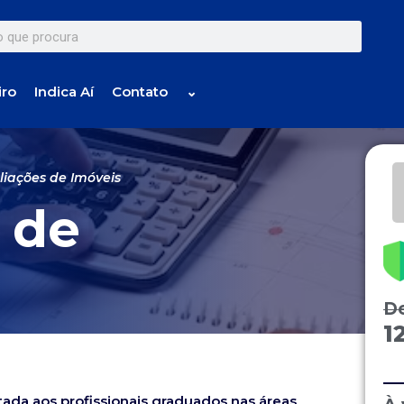
iro
Indica Aí
Contato
⌄
liações de Imóveis
 de
D
1
ada aos profissionais graduados nas áreas