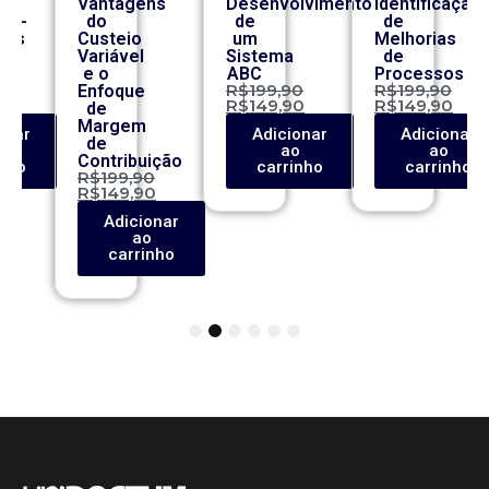
Vantagens
Desenvolvimento
Identificação
co-
do
de
de
ros
Custeio
um
Melhorias
Variável
Sistema
de
e o
ABC
Processos
0
R$
199,90
R$
199,90
Enfoque
0
R$
149,90
R$
149,90
de
Margem
onar
Adicionar
Adicionar
de
o
ao
ao
Contribuição
inho
carrinho
carrinho
R$
199,90
R$
149,90
Adicionar
ao
carrinho
1
2
3
4
5
6