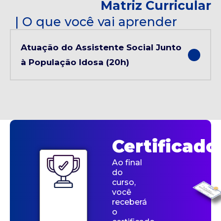
Matriz Curricular
| O que você vai aprender
Atuação do Assistente Social Junto
à População Idosa (20h)
Certificado
Ao final
do
curso,
você
receberá
o