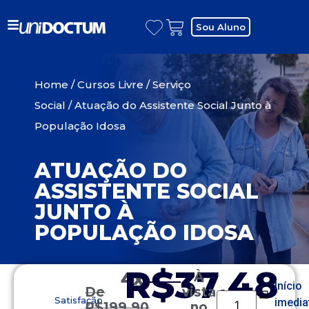
Sou Aluno
Home
/
Cursos Livre
/
Serviço
Social
/ Atuação do Assistente Social Junto à
População Idosa
ATUAÇÃO DO
ASSISTENTE SOCIAL
JUNTO À
POPULAÇÃO IDOSA
R$37,48
4x
À
Início
De
vista
Satisfação
imedia
R$
199,90
no