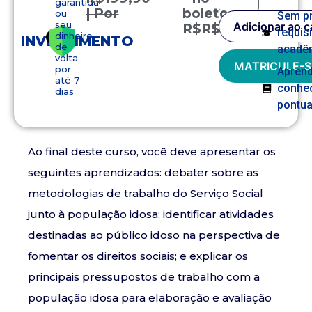
garantida
| Por
boleto
ou
Sem p
seu
Adicionar ao c
R$
R$
149,90
requis
dinheiro
INVESTIMENTO
de
acadê
volta
MATRICULE-S
por
Apren
até 7
conhe
dias
pontua
Ao final deste curso, você deve apresentar os
seguintes aprendizados: debater sobre as
metodologias de trabalho do Serviço Social
junto à população idosa; identificar atividades
destinadas ao público idoso na perspectiva de
fomentar os direitos sociais; e explicar os
principais pressupostos de trabalho com a
população idosa para elaboração e avaliação