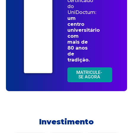
certificado
do
UniDoctum:
um
centro
universitário
com
mais de
80 anos
de
tradição.
MATRICULE-
SE AGORA
Investimento