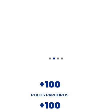
“Gostaria de agradecer toda a
família por fazer parte da minha
conquista.
Obrigada.”
+
100
POLOS PARCEIROS
+
100