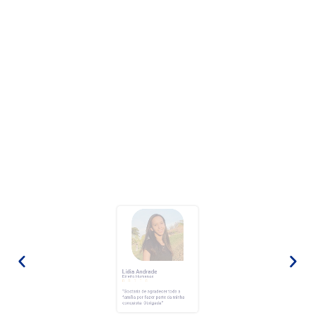
Lídia Andrade
Direito Humanos




