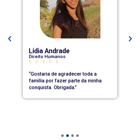
Lídia Andrade
Direito Humanos
D






“Gostaria de agradecer toda a
“
família por fazer parte da minha
f
conquista.
Obrigada.”
c