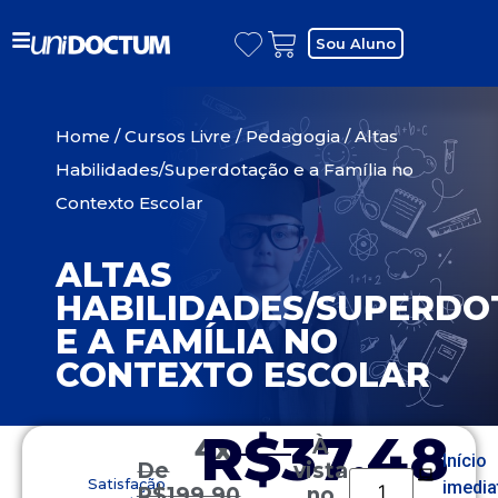
Sou Aluno
Home
/
Cursos Livre
/
Pedagogia
/ Altas
Habilidades/Superdotação e a Família no
Contexto Escolar
ALTAS
HABILIDADES/SUPERD
E A FAMÍLIA NO
CONTEXTO ESCOLAR
R$37,48
4x
À
Início
De
vista
Satisfação
imedia
R$
199,90
no