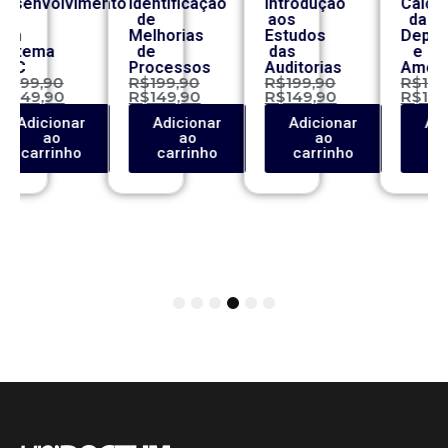
lvimento
Identificação
Introdução
Cálculo
de
aos
da
Melhorias
Estudos
Depreciação
de
das
e
Processos
Auditorias
Amortização
0
R$
199,90
R$
199,90
R$
199,90
0
R$
149,90
R$
149,90
R$
149,90
onar
Adicionar
Adicionar
Adicionar
o
ao
ao
ao
inho
carrinho
carrinho
carrinho
1
2
3
4
5
6