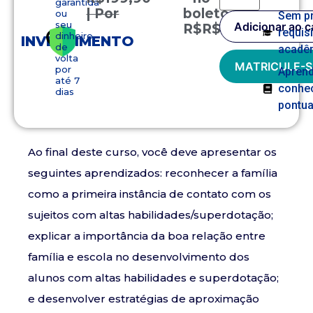
garantida
| Por
boleto
ou
Sem p
seu
Adicionar ao c
R$
R$
149,90
requis
dinheiro
INVESTIMENTO
de
acadê
volta
MATRICULE-S
por
Apren
até 7
conhe
dias
pontua
Ao final deste curso, você deve apresentar os
seguintes aprendizados: reconhecer a família
como a primeira instância de contato com os
sujeitos com altas habilidades/superdotação;
explicar a importância da boa relação entre
família e escola no desenvolvimento dos
alunos com altas habilidades e superdotação;
e desenvolver estratégias de aproximação