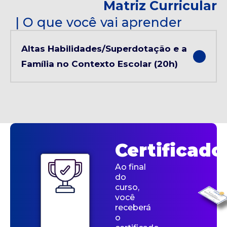
Matriz Curricular
| O que você vai aprender
Altas Habilidades/Superdotação e a
Família no Contexto Escolar (20h)
Certificado
Ao final
do
curso,
você
receberá
o