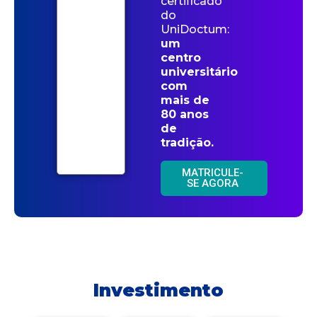
certificado
do
UniDoctum:
um
centro
universitário
com
mais de
80 anos
de
tradição.
MATRICULE-
SE AGORA
Investimento