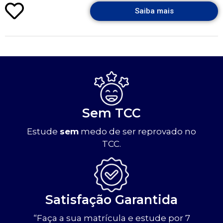
Saiba mais
Sem TCC
Estude
sem
medo de ser reprovado no
TCC.
Satisfação Garantida
“Faça a sua matrícula e estude por 7