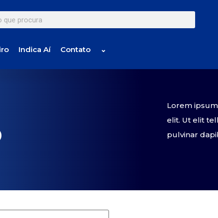
iro
Indica Aí
Contato
⌄
Lorem ipsum d
elit. Ut elit 
o
pulvinar dapi