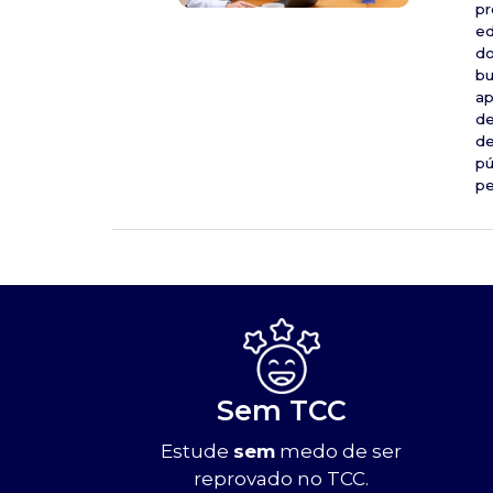
pr
ed
do
bu
ap
de
de
pú
pe
Sem TCC
Estude
sem
medo de ser
reprovado no TCC.