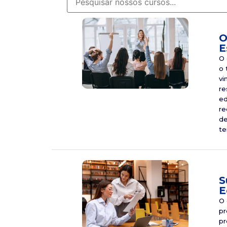
O
E
O 
o 
vi
re
ed
re
de
te
S
E
O 
pr
pr