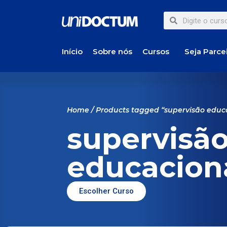
Início
Sobre nós
Cursos
Seja Parce
Home
/ Products tagged “supervisão educ
supervisã
educacion
Escolher Curso