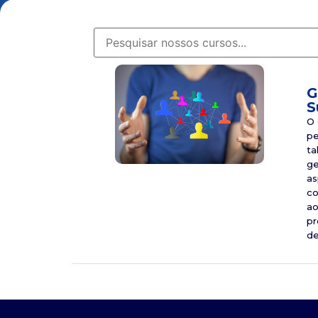
G
S
O 
pe
ta
ge
as
co
ao
pr
de