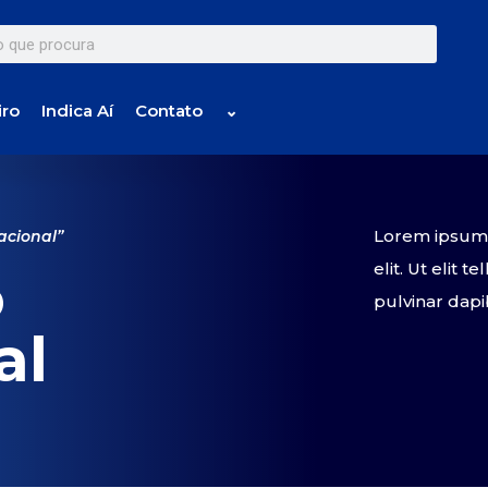
iro
Indica Aí
Contato
⌄
Lorem ipsum d
acional”
elit. Ut elit 
o
pulvinar dapi
al