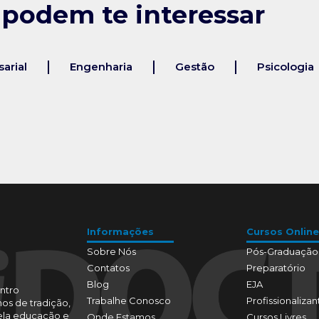
 podem te interessar
arial
Engenharia
Gestão
Psicologia
Informações
Cursos Online
Sobre Nós
Pós-Graduação
Contatos
Preparatório
Blog
EJA
ntro
Trabalhe Conosco
Profissionalizan
os de tradição,
pela educação e
Onde Estamos
Cursos Livres