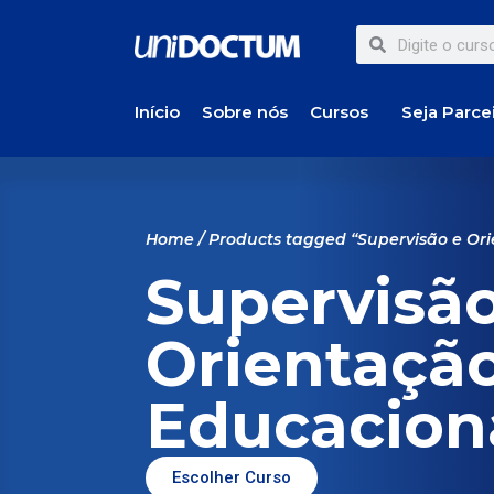
Início
Sobre nós
Cursos
Seja Parce
Home
/ Products tagged “Supervisão e Or
Supervisão
Orientaçã
Educacion
Escolher Curso