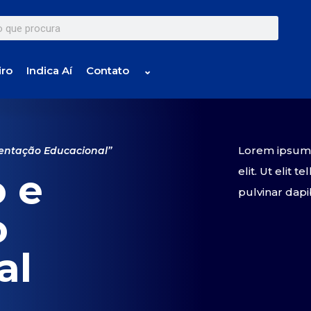
iro
Indica Aí
Contato
⌄
Lorem ipsum d
ientação Educacional”
elit. Ut elit 
 e
pulvinar dapi
o
al