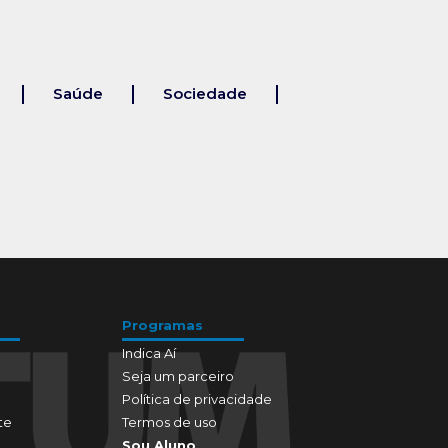
Saúde
Sociedade
Programas
Indica Aí
Seja um parceiro
Política de privacidade
te
Termos de uso
Sou Aluno