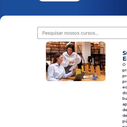
S
E
O 
pr
pr
pr
ed
do
bu
ap
de
de
pú
pe