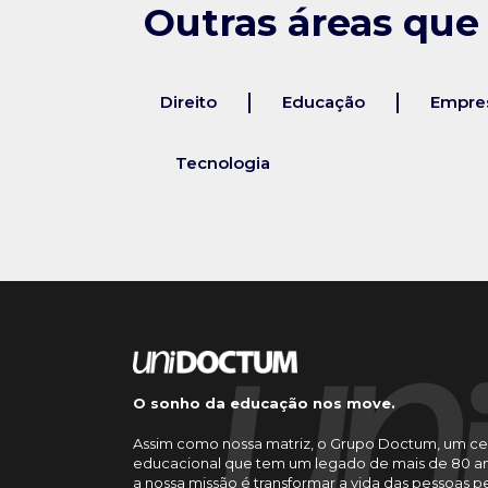
Outras áreas que
Direito
Educação
Empres
Tecnologia
O sonho da educação nos move.
Assim como nossa matriz, o Grupo Doctum, um ce
educacional que tem um legado de mais de 80 an
a nossa missão é transformar a vida das pessoas 