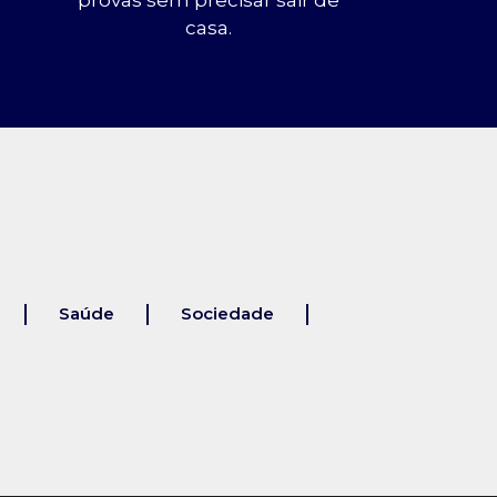
provas sem precisar sair de
casa.
Saúde
Sociedade