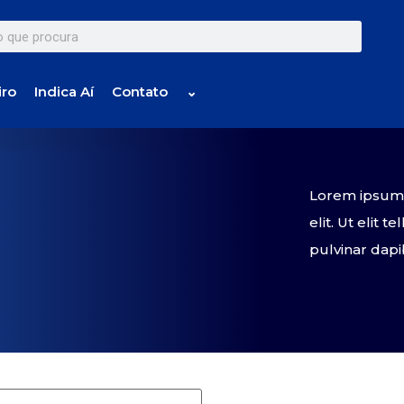
iro
Indica Aí
Contato
⌄
Lorem ipsum d
elit. Ut elit 
pulvinar dapi