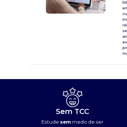
lí
em
cu
in
re
se
an
ex
pr
ma
Sem TCC
Estude
sem
medo de ser