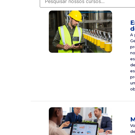
E
d
A 
Ge
pr
no
es
de
es
pr
um
ob
M
Vo
de