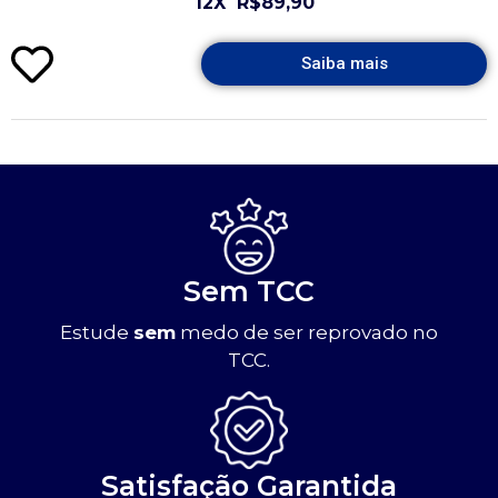
12X
R$89,90
Saiba mais
Sem TCC
Estude
sem
medo de ser reprovado no
TCC.
Satisfação Garantida