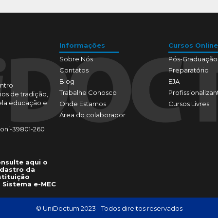
Informações
Cursos Online
Sobre Nós
Pós-Graduação
Contatos
Preparatório
Blog
EJA
ntro
Trabalhe Conosco
Profissionalizan
os de tradição,
pela educação e
Onde Estamos
Cursos Livres
Área do colaborador
toni-39801-260
nsulte aqui o
dastro da
stituição
 Sistema e-MEC
© UniDoctum 2023 - Todos direitos reservados