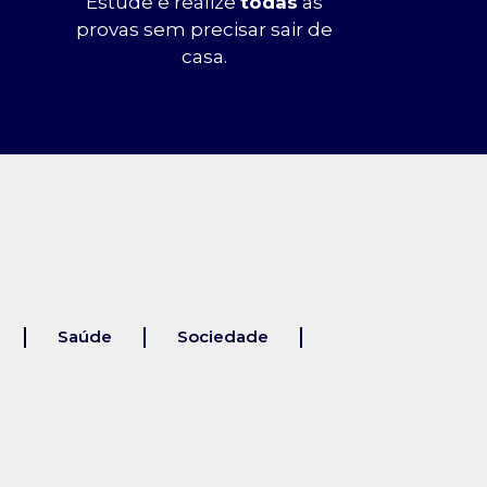
Estude e realize
todas
as
provas sem precisar sair de
casa.
Saúde
Sociedade