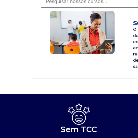
S
O 
do
ed
eq
re
de
sã
Sem TCC