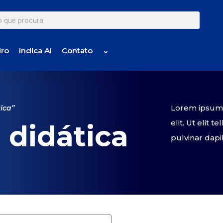
iro
Indica Aí
Contato
⌄
Lorem ipsum d
ica”
elit. Ut elit 
 didática
pulvinar dapi